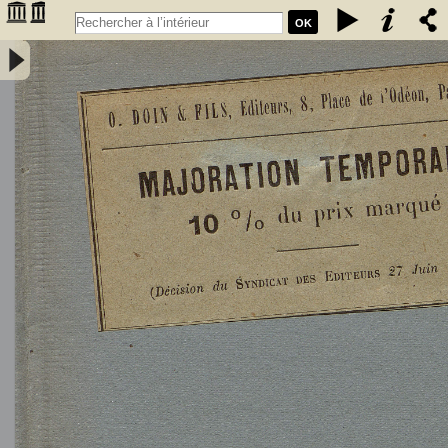
OK
L'Astronomie, observations, théorie et vulgarisation générale / par
Marcel Moye,... - Moye, Marcel (1873-1939). Auteur