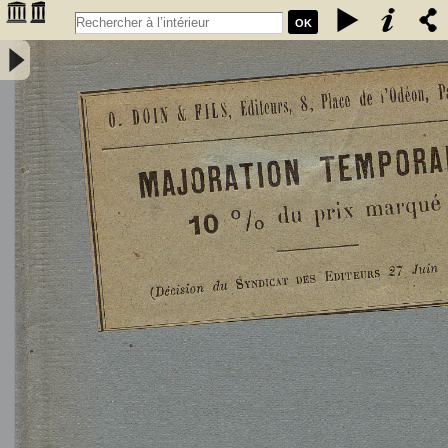
OK
L'Astronomie, observations, théorie et vulgarisation générale / par
Marcel Moye,... - Moye, Marcel (1873-1939). Auteur