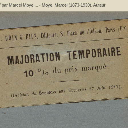
 / par Marcel Moye,... - Moye, Marcel (1873-1939). Auteur