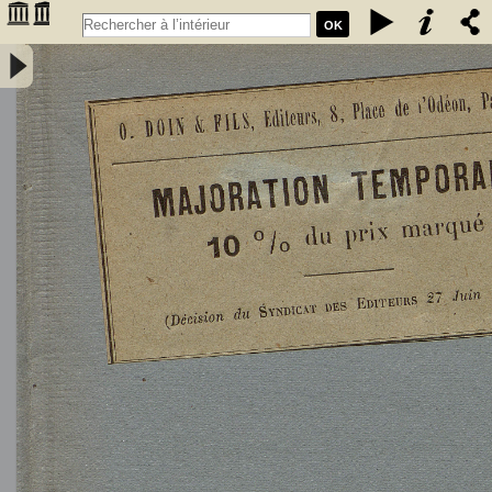
OK
L'Astronomie, observations, théorie et vulgarisation générale / par
Marcel Moye,... - Moye, Marcel (1873-1939). Auteur