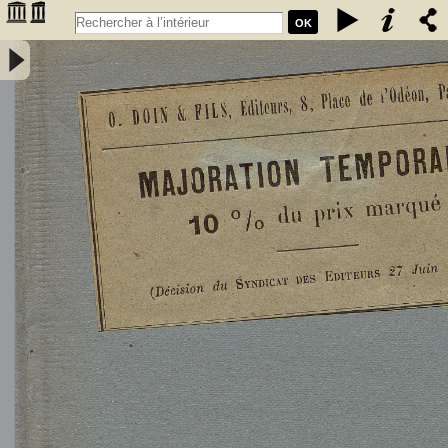
OK
L'Astronomie, observations, théorie et vulgarisation générale / par
Marcel Moye,... - Moye, Marcel (1873-1939). Auteur