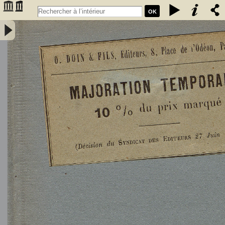
OK
L'Astronomie, observations, théorie et vulgarisation générale / par
Marcel Moye,... - Moye, Marcel (1873-1939). Auteur