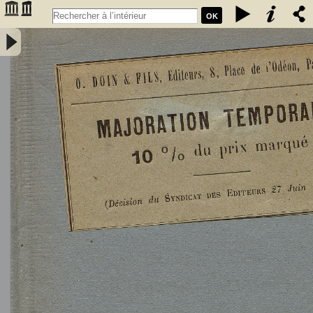
OK
L'Astronomie, observations, théorie et vulgarisation générale / par
Marcel Moye,... - Moye, Marcel (1873-1939). Auteur