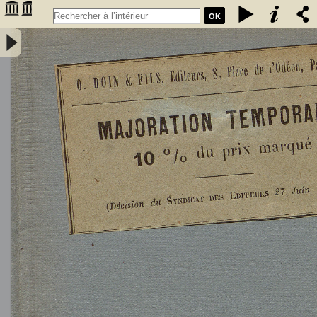
OK
L'Astronomie, observations, théorie et vulgarisation générale / par
Marcel Moye,... - Moye, Marcel (1873-1939). Auteur