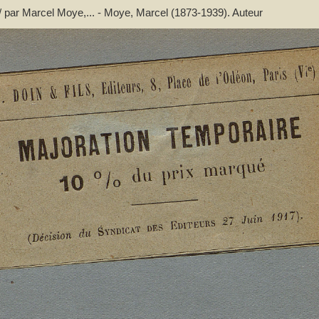
 / par Marcel Moye,... - Moye, Marcel (1873-1939). Auteur