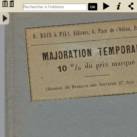
OK
L'Astronomie, observations, théorie et vulgarisation générale / par
Marcel Moye,... - Moye, Marcel (1873-1939). Auteur