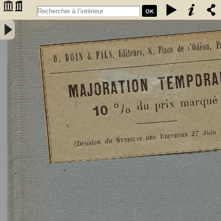
OK
L'Astronomie, observations, théorie et vulgarisation générale / par
Marcel Moye,... - Moye, Marcel (1873-1939). Auteur