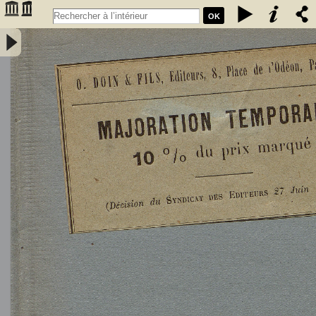
OK
L'Astronomie, observations, théorie et vulgarisation générale / par
Marcel Moye,... - Moye, Marcel (1873-1939). Auteur