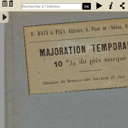
OK
L'Astronomie, observations, théorie et vulgarisation générale / par
Marcel Moye,... - Moye, Marcel (1873-1939). Auteur