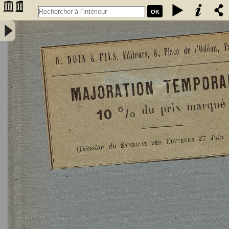
OK
L'Astronomie, observations, théorie et vulgarisation générale / par
Marcel Moye,... - Moye, Marcel (1873-1939). Auteur