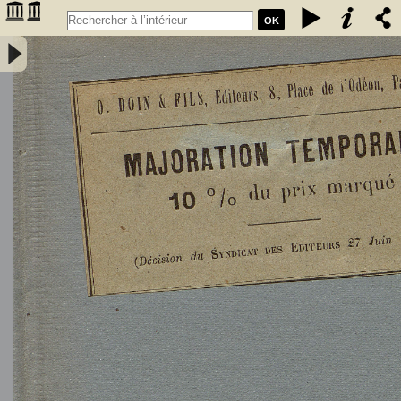
OK
L'Astronomie, observations, théorie et vulgarisation générale / par
Marcel Moye,... - Moye, Marcel (1873-1939). Auteur