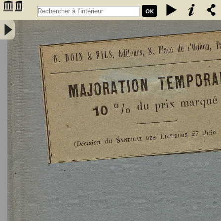
OK
L'Astronomie, observations, théorie et vulgarisation générale / par
Marcel Moye,... - Moye, Marcel (1873-1939). Auteur