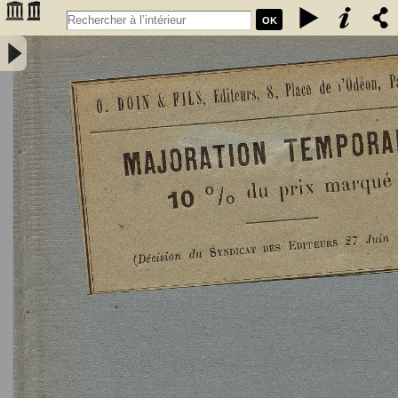
OK
L'Astronomie, observations, théorie et vulgarisation générale / par
Marcel Moye,... - Moye, Marcel (1873-1939). Auteur