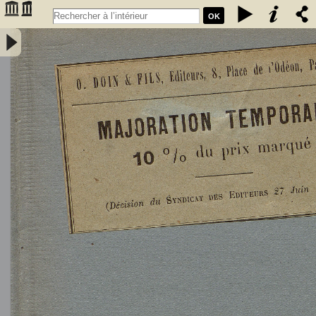
OK
L'Astronomie, observations, théorie et vulgarisation générale / par
Marcel Moye,... - Moye, Marcel (1873-1939). Auteur