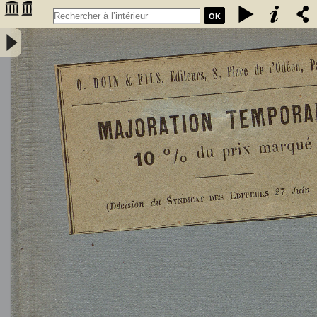
OK
L'Astronomie, observations, théorie et vulgarisation générale / par
Marcel Moye,... - Moye, Marcel (1873-1939). Auteur