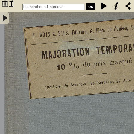
OK
L'Astronomie, observations, théorie et vulgarisation générale / par
Marcel Moye,... - Moye, Marcel (1873-1939). Auteur