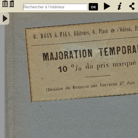
OK
L'Astronomie, observations, théorie et vulgarisation générale / par
Marcel Moye,... - Moye, Marcel (1873-1939). Auteur