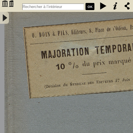
OK
L'Astronomie, observations, théorie et vulgarisation générale / par
Marcel Moye,... - Moye, Marcel (1873-1939). Auteur