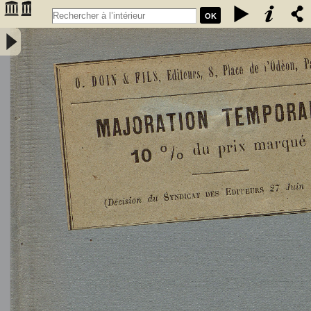
OK
L'Astronomie, observations, théorie et vulgarisation générale / par
Marcel Moye,... - Moye, Marcel (1873-1939). Auteur