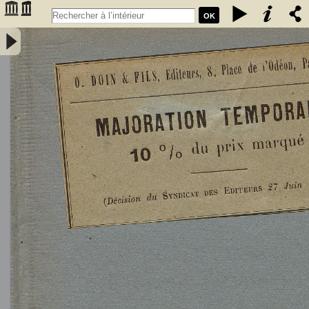
OK
L'Astronomie, observations, théorie et vulgarisation générale / par
Marcel Moye,... - Moye, Marcel (1873-1939). Auteur