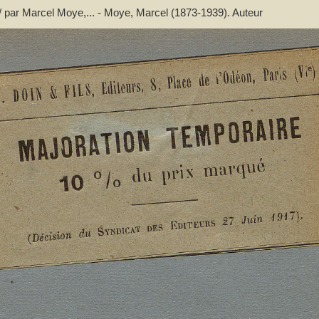
 / par Marcel Moye,... - Moye, Marcel (1873-1939). Auteur