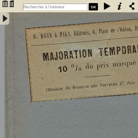
OK
L'Astronomie, observations, théorie et vulgarisation générale / par
Marcel Moye,... - Moye, Marcel (1873-1939). Auteur