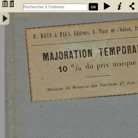
OK
L'Astronomie, observations, théorie et vulgarisation générale / par
Marcel Moye,... - Moye, Marcel (1873-1939). Auteur