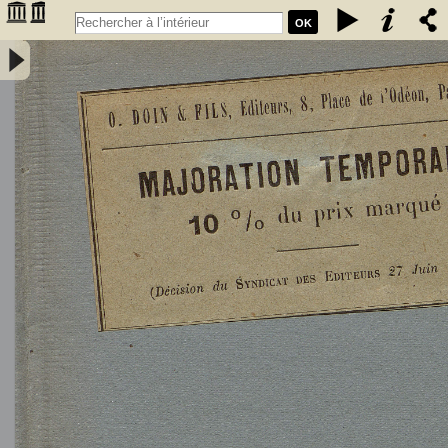
OK
L'Astronomie, observations, théorie et vulgarisation générale / par
Marcel Moye,... - Moye, Marcel (1873-1939). Auteur