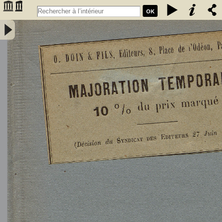
OK
L'Astronomie, observations, théorie et vulgarisation générale / par
Marcel Moye,... - Moye, Marcel (1873-1939). Auteur