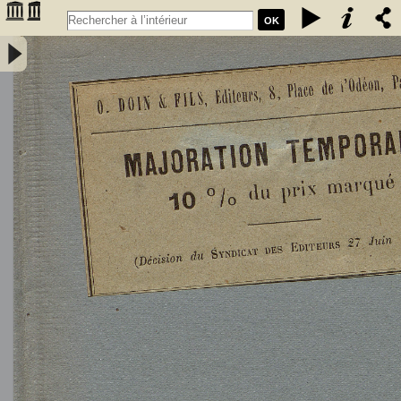
OK
L'Astronomie, observations, théorie et vulgarisation générale / par
Marcel Moye,... - Moye, Marcel (1873-1939). Auteur