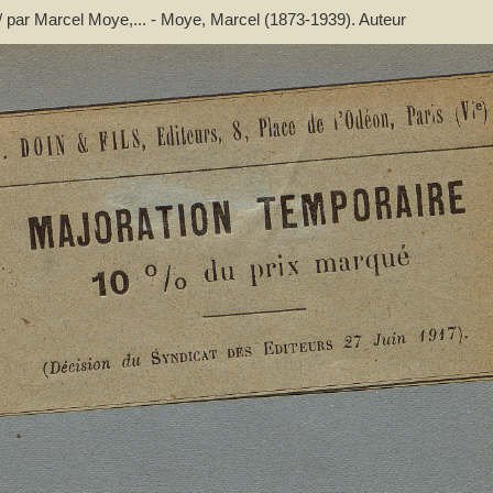
 / par Marcel Moye,... - Moye, Marcel (1873-1939). Auteur