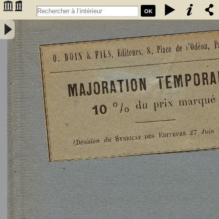
OK
L'Astronomie, observations, théorie et vulgarisation générale / par
Marcel Moye,... - Moye, Marcel (1873-1939). Auteur