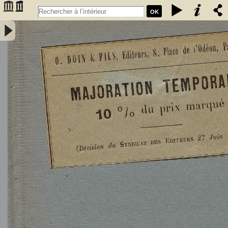
OK
L'Astronomie, observations, théorie et vulgarisation générale / par
Marcel Moye,... - Moye, Marcel (1873-1939). Auteur