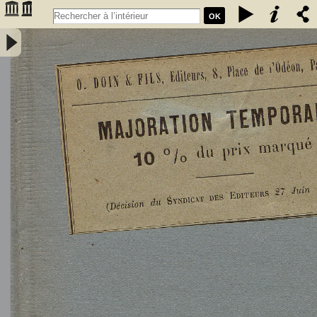
OK
L'Astronomie, observations, théorie et vulgarisation générale / par
Marcel Moye,... - Moye, Marcel (1873-1939). Auteur