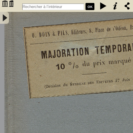
OK
L'Astronomie, observations, théorie et vulgarisation générale / par
Marcel Moye,... - Moye, Marcel (1873-1939). Auteur