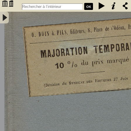
OK
L'Astronomie, observations, théorie et vulgarisation générale / par
Marcel Moye,... - Moye, Marcel (1873-1939). Auteur