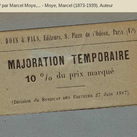
 / par Marcel Moye,... - Moye, Marcel (1873-1939). Auteur