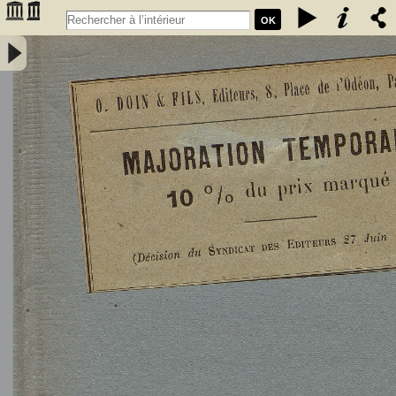
OK
L'Astronomie, observations, théorie et vulgarisation générale / par
Marcel Moye,... - Moye, Marcel (1873-1939). Auteur