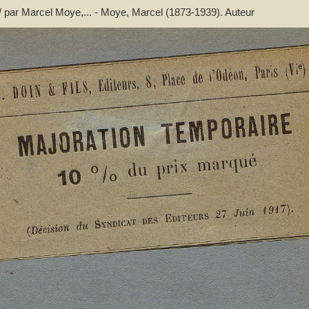
 / par Marcel Moye,... - Moye, Marcel (1873-1939). Auteur