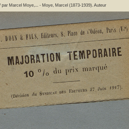
 / par Marcel Moye,... - Moye, Marcel (1873-1939). Auteur