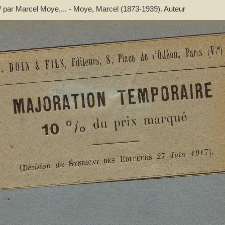
 / par Marcel Moye,... - Moye, Marcel (1873-1939). Auteur