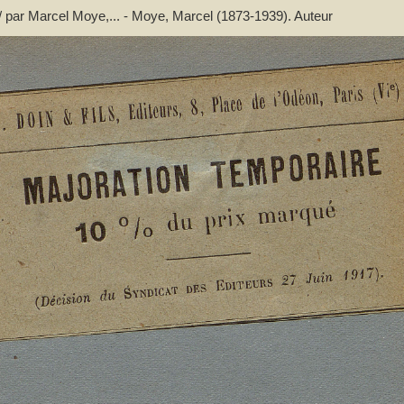
 / par Marcel Moye,... - Moye, Marcel (1873-1939). Auteur