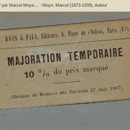
 / par Marcel Moye,... - Moye, Marcel (1873-1939). Auteur