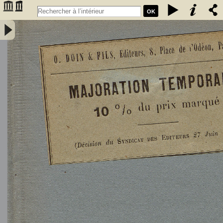
OK
L'Astronomie, observations, théorie et vulgarisation générale / par
Marcel Moye,... - Moye, Marcel (1873-1939). Auteur