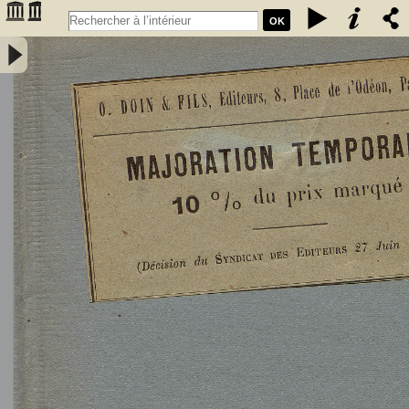
OK
L'Astronomie, observations, théorie et vulgarisation générale / par
Marcel Moye,... - Moye, Marcel (1873-1939). Auteur