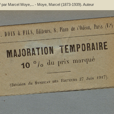
 / par Marcel Moye,... - Moye, Marcel (1873-1939). Auteur