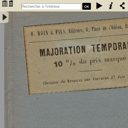
OK
L'Astronomie, observations, théorie et vulgarisation générale / par
Marcel Moye,... - Moye, Marcel (1873-1939). Auteur