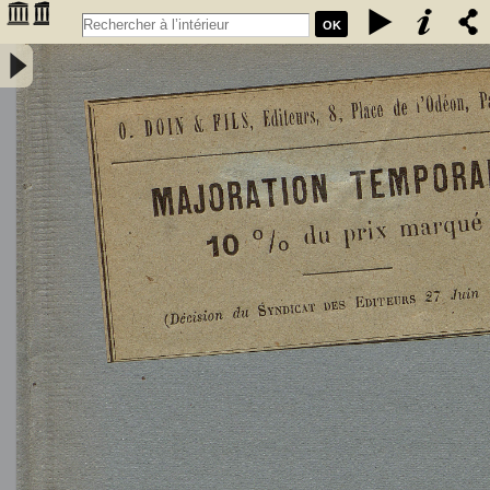
OK
L'Astronomie, observations, théorie et vulgarisation générale / par
Marcel Moye,... - Moye, Marcel (1873-1939). Auteur