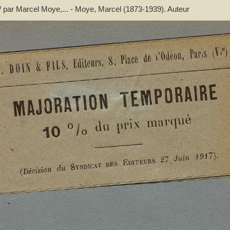
 / par Marcel Moye,... - Moye, Marcel (1873-1939). Auteur