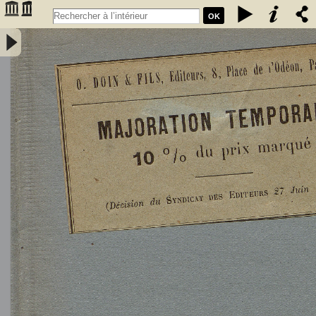
OK
L'Astronomie, observations, théorie et vulgarisation générale / par
Marcel Moye,... - Moye, Marcel (1873-1939). Auteur